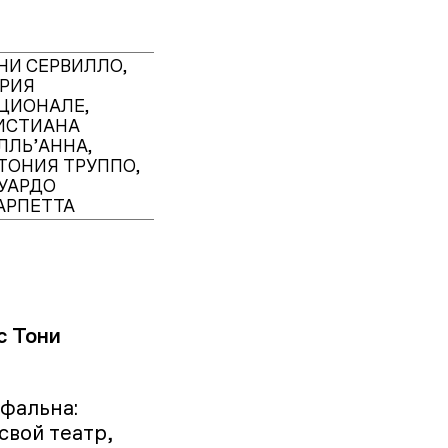
НИ СЕРВИЛЛО,
РИЯ
ЦИОНАЛЕ,
ИСТИАНА
ЛЛЬ’АННА,
ТОНИЯ ТРУППО,
УАРДО
АРПЕТТА
с Тони
фальна:
свой театр,