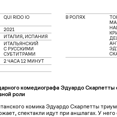
QUI RIDO IO
В РОЛЯХ
ТО
МА
НА
2021
КР
ИТАЛИЯ, ИСПАНИЯ
ДЕ
АН
ИТАЛЬЯНСКИЙ
ЭД
С РУССКИМИ
СК
СУБТИТРАМИ
2 ЧАСА 12 МИНУТ
дарного комедиографа Эдуардо Скарпетты 
вной роли
танского комика Эдуардо Скарпетты триум
ожает, спектакли идут при аншлагах. У него 