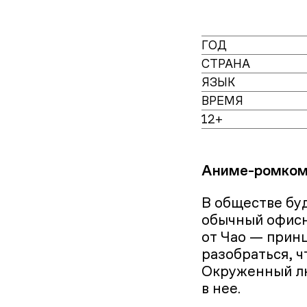
ГОД
СТРАНА
ЯЗЫК
ВРЕМЯ
12+
Аниме-ромком 
В обществе буд
обычный офисн
от Чао — принц
разобраться, ч
Окруженный лю
в нее.