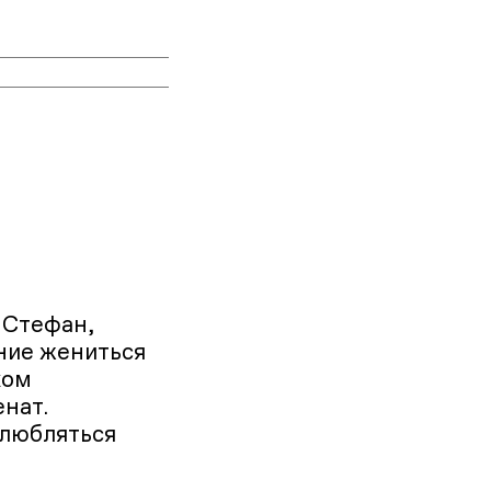
 Стефан,
ние жениться
ком
енат.
влюбляться