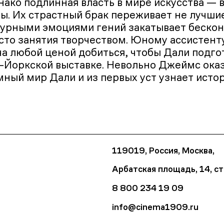
нако подлинная власть в мире искусства — в
зы. Их страстный брак переживает не лучши
бурными эмоциями гений закатывает беско
сто занятия творчеством. Юному ассистен
ча любой ценой добиться, чтобы Дали подго
-Йоркской выставке. Невольно Джеймс ока
мный мир Дали и из первых уст узнает ист
119019, Россия, Москва,
Арбатская площадь, 14, ст
8 800 234 19 09
info@cinema1909.ru