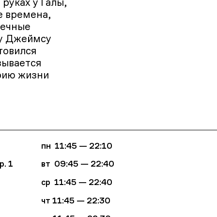
 руках у Галы,
е времена,
нечные
ту Джеймсу
товился
зывается
орию жизни
пн 11:45 — 22:10
р. 1
вт 09:45
—
22:40
ср
11:45 — 22:40
чт
11:45 — 22:30