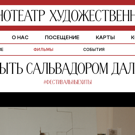
О НАС
ПОСЕЩЕНИЕ
КАРТЫ
К
ЗАЛЫ
ИСТОРИЯ
ПАРТНЕРАМ
ИЕ
ФИЛЬМЫ
СОБЫТИЯ
ыть Сальвадором Да
#ФЕСТИВАЛЬНЫЕХИТЫ