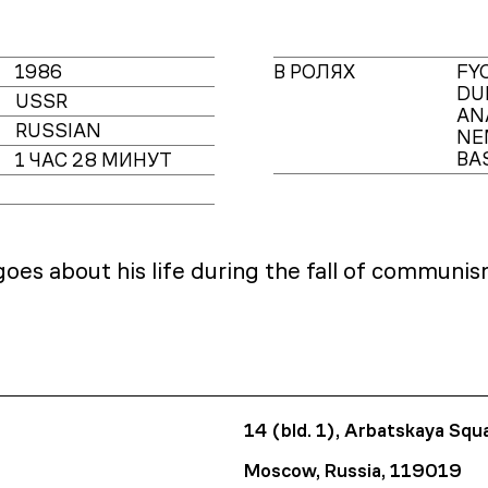
1986
В РОЛЯХ
FY
DU
USSR
AN
RUSSIAN
NE
BA
1 ЧАС 28 МИНУТ
oes about his life during the fall of communis
14 (bld. 1), Arbatskaya Squ
Moscow, Russia, 119019