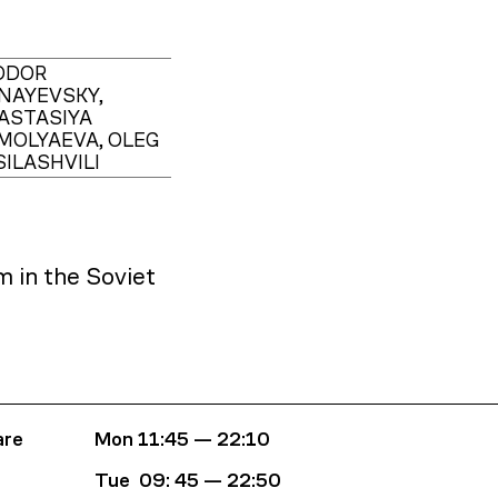
ODOR
NAYEVSKY,
ASTASIYA
MOLYAEVA, OLEG
SILASHVILI
m in the Soviet
are
Mon
11:45 — 22:10
Tue 09
: 45
—
22:50