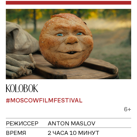
Kolobok
#MOSCOWFILMFESTIVAL
6+
РЕЖИССЕР
ANTON MASLOV
ВРЕМЯ
2 ЧАСА 10 МИНУТ