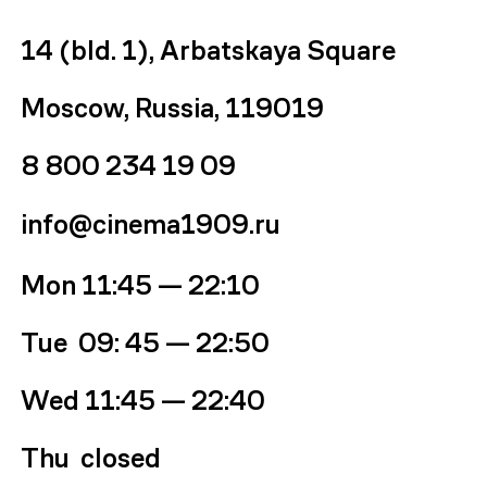
14 (bld. 1), Arbatskaya Square
Moscow, Russia, 119019
8 800 234 19 09
info@cinema1909.ru
Mon
11:45 — 22:10
Tue 09
: 45
—
22:50
Wed
11:45 — 22:40
Thu
closed