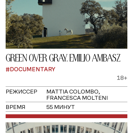
Green Over Gray. Emilio Ambasz
#DOCUMENTARY
18+
РЕЖИССЕР
MATTIA COLOMBO,
FRANCESCA MOLTENI
ВРЕМЯ
55 МИНУТ