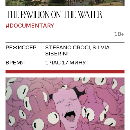
The Pavilion on the Water
#DOCUMENTARY
18+
РЕЖИССЕР
STEFANO CROCI, SILVIA
SIBERINI
ВРЕМЯ
1 ЧАС 17 МИНУТ