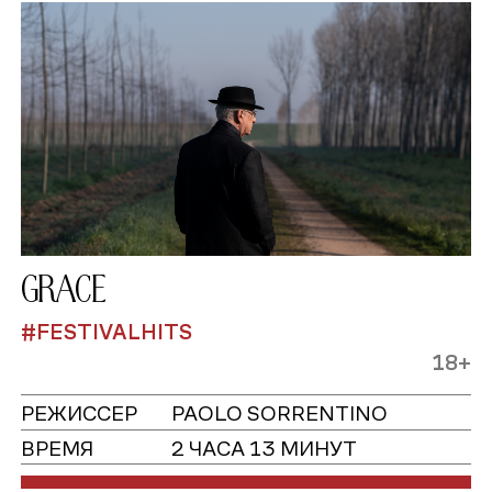
Grace
#FESTIVALHITS
18+
РЕЖИССЕР
PAOLO SORRENTINO
ВРЕМЯ
2 ЧАСА 13 МИНУТ