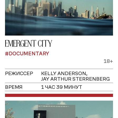
Emergent City
#DOCUMENTARY
18+
РЕЖИССЕР
KELLY ANDERSON,
JAY ARTHUR STERRENBERG
ВРЕМЯ
1 ЧАС 39 МИНУТ