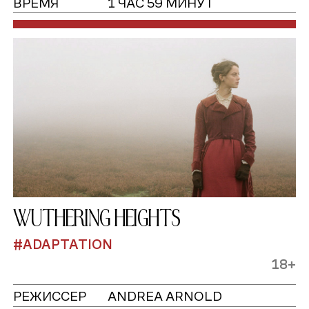
ВРЕМЯ
1 ЧАС 59 МИНУТ
Wuthering Heights
#ADAPTATION
18+
РЕЖИССЕР
ANDREA ARNOLD