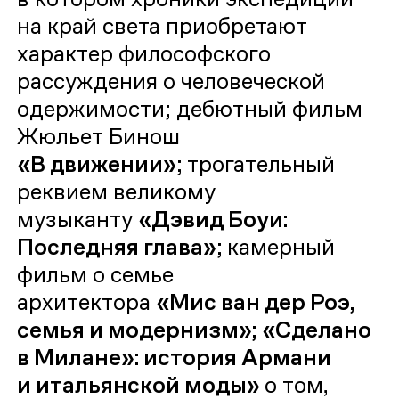
на край света приобретают
характер философского
рассуждения о человеческой
одержимости; дебютный фильм
Жюльет Бинош
«В движении»
;
трогательный
реквием великому
музыканту
«Дэвид Боуи:
Последняя глава»
;
камерный
фильм о семье
архитектора
«Мис ван дер Роэ,
семья и модернизм»;
«Сделано
в Милане»: история Армани
и итальянской моды»
о том,