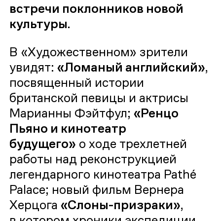
встречи поклонников новой
культуры.
В «Художественном» зрители
увидят:
«Ломаный английский»
,
посвященный истории
британской певицы и актрисы
Марианны Фэйтфул;
«Ренцо
Пьяно и кинотеатр
будущего»
о ходе трехлетней
работы над реконструкцией
легендарного кинотеатра Pathé
Palace; новый фильм Вернера
Херцога
«Слоны-призраки»
,
в котором хроники экспедиции